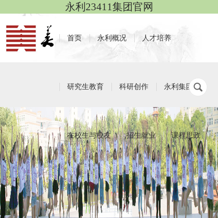
永利23411集团官网
首页
永利概况
人才培养
研究生教育
科研创作
永利集团
在校生与校友
招生就业
课程思政
招生就业
栏目导