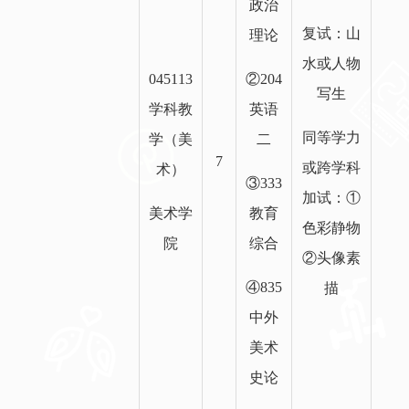
政治
复试：山
理论
水或人物
045113
②204
写生
学科教
英语
同等学力
学（美
二
7
或跨学科
术）
③333
加试：①
美术学
教育
色彩静物
院
综合
②头像素
④835
描
中外
美术
史论