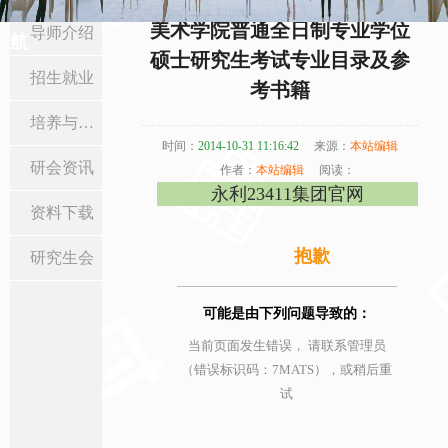
当前位置:
首页
>
研究生教育
>
招生就业
> 正文
美术学院普通全日制专业学位
导师介绍
航
硕士研究生考试专业目录及参
招生就业
考书籍
培养与学位
时间：
2014-10-31 11:16:42
来源：
本站编辑
研会资讯
作者：
本站编辑
阅读：
永利23411集团官网
资料下载
抱歉
研究生会
可能是由下列问题导致的：
当前页面发生错误， 请联系管理员
（错误标识码：7MATS），或稍后重
试