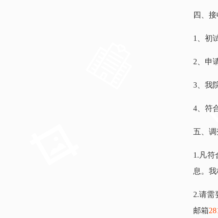
四、接
1、初
2、申
3、我
4、符
五、调
1.凡
息。我
2.请
邮箱
28