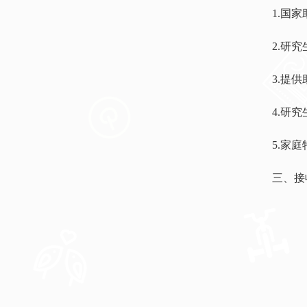
1.国家
2.研究
3.提
4.研
5.家
三、接