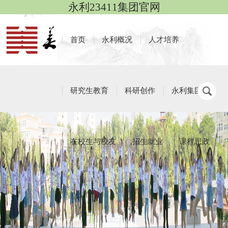
永利23411集团官网
首页
永利概况
人才培养
研究生教育
科研创作
永利集团
在校生与校友
招生就业
课程思政
招生就业
栏目导