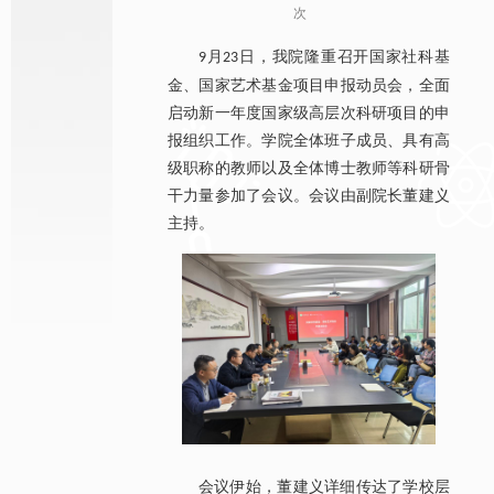
次
月
日，我院隆重召开国家社科基
9
23
金、国家艺术基金项目申报动员会，全面
启动新一年度国家级高层次科研项目的申
报组织工作。学院全体班子成员、具有高
级职称的教师以及全体博士教师等科研骨
干力量参加了会议。会议由
副院长
董建义
主持。
会议伊始，董建义详细传达了学校层