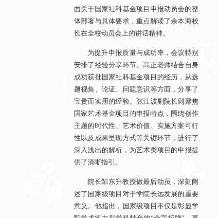
面关于国家社科基金项目申报动员会的整
体部署与具体要求，重点解读了余本海校
长在全校动员会上的讲话精神。
为提升申报质量与成功率，会议特别
安排了经验分享环节。高正老师结合自身
成功获批国家社科基金项目的经历，从选
题
视角
、
论证
、
问题意识
等方面，分享了
宝贵而实用的经验。张江波
副院长
则聚焦
国家艺术基金项目的申报特点，围绕创作
主题的时代性、艺术价值、实施方案可行
性以及成果呈现方式等关键环节，进行了
深入浅出的解析，为艺术类项目的申报提
供了清晰指引。
院长邹东升教授
做最后动员
，深刻阐
述了国家级项目对于学院长远发展的重要
意义
。他指出，国家级项目不仅是彰显学