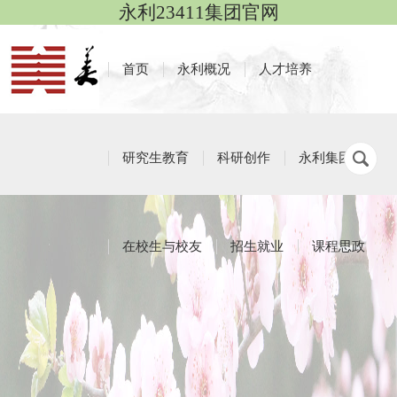
永利23411集团官网
首页
永利概况
人才培养
研究生教育
科研创作
永利集团
在校生与校友
招生就业
课程思政
工作动态
栏目导