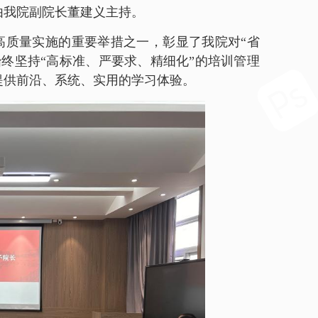
由我院副院长董建义主持。
高质量实施的重要举措之一，彰显了我院对“省
终坚持“高标准、严要求、精细化”的培训管理
提供前沿、系统、实用的学习体验。