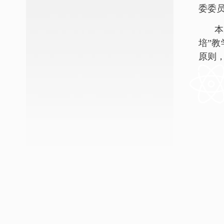
委委
本
培”
原则