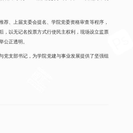
酿推荐、上届支委会提名、学院党委资格审查等程序，
后，以无记名投票方式行使民主权利，现场设立监票
举公正透明。
与党支部书记，为学院党建与事业发展提供了坚强组