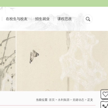
在校生与校友
招生就业
课程思政
当前位置:
首页
>
永利集团
>
党建动态
> 正文