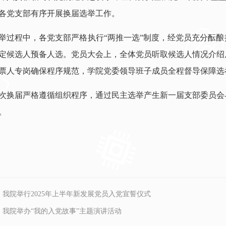
各党支部有序开展换届选举工作。
举过程中，各党支部严格执行“两推一选”制度，经党员充分酝
定候选人预备人选。党员大会上，全体党员听取候选人情况介绍
票人专岗确保程序规范，学院党委领导班子成员全程督导保障选
次换届严格遵循组织程序，通过民主选举产生新一届支部委员会
。
：
我院举行2025年上半年新发展党员入党宣誓仪式
：
我院举办“我的入党故事”主题演讲活动