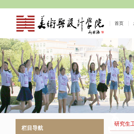
首页
研究生
栏目导航