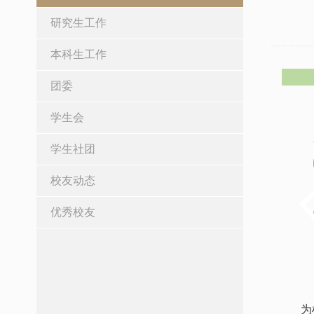
研究生工作
本科生工作
团委
学生会
学生社团
校友动态
优秀校友
为