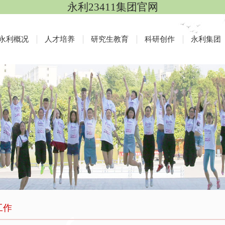
永利23411集团官网
永利概况
人才培养
研究生教育
科研创作
永利集团
工作