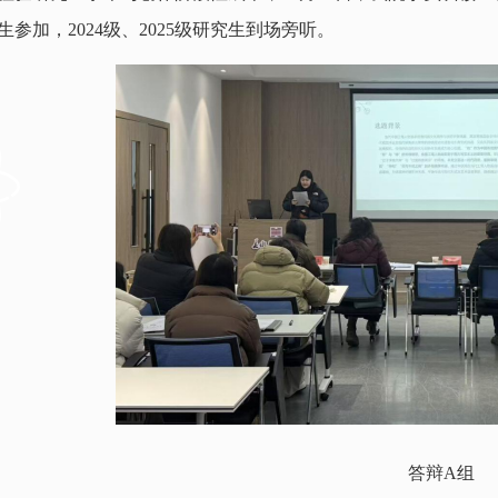
生参加，2024级、2025级研究生到场旁听。
答辩A组