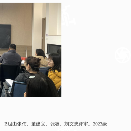
B组由张伟、董建义、张睿、刘文忠评审。2023级