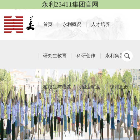
永利23411集团官网
首页
永利概况
人才培养
研究生教育
科研创作
永利集团
在校生与校友
招生就业
课程思政
本科生工作
栏目导