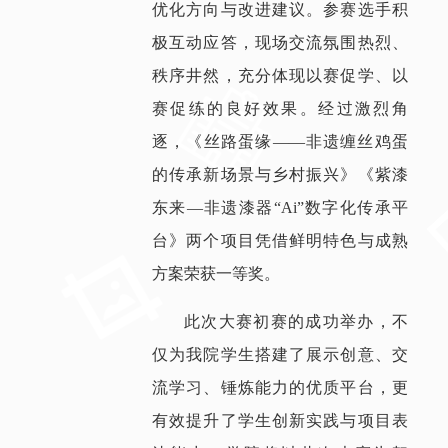
优化方向与改进建议。参赛选手积
极互动应答，现场交流氛围热烈、
秩序井然，充分体现以赛促学、以
赛促练的良好效果。经过激烈角
逐，《丝路蛋缘——非遗缠丝鸡蛋
的传承新场景与乡村振兴》《紫漆
东来—非遗漆器“Ai”数字化传承平
台》两个项目凭借鲜明特色与成熟
方案荣获一等奖。
此次大赛初赛的成功举办，不
仅为我院学生搭建了展示创意、交
流学习、锤炼能力的优质平台，更
有效提升了学生创新实践与项目表