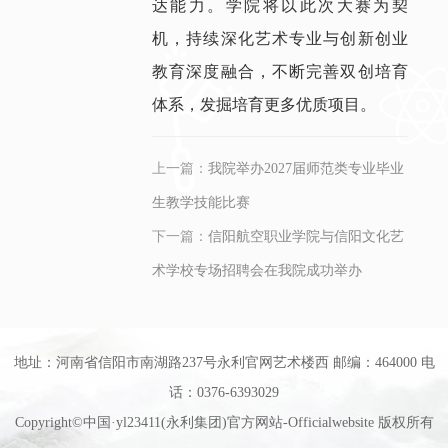
达能力。学院将以此次大赛为契
机，持续深化艺术专业与创新创业
教育深度融合，不断完善双创培育
体系，发掘培育更多优质项目。
上一篇：
我院举办2027届师范类专业毕业
生教学技能比赛
下一篇：
信阳航空职业学院与信阳文化艺
术学校专场招聘会在我院成功举办
地址：河南省信阳市南湖路237号永利官网艺术楼西 邮编：464000 电
话：0376-6393029
Copyright©中国·yl23411(永利集团)官方网站-Officialwebsite 版权所有