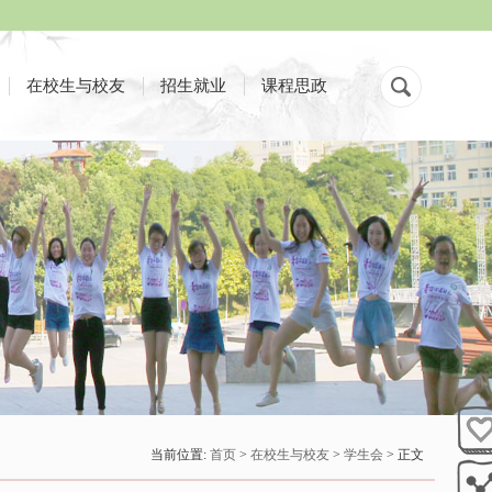
在校生与校友
招生就业
课程思政
当前位置:
首页
>
在校生与校友
>
学生会
> 正文