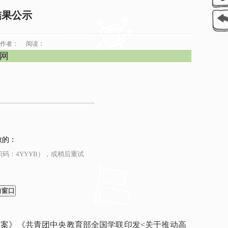
结果公示
作者：
阅读：
官网
致的：
码：4YYYB），或稍后重试
案》《共青团中央教育部全国学联印发<关于推动高