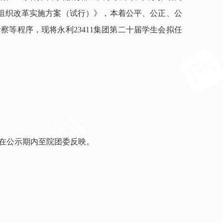
组织改革实施方案（试行）》，本着公平、公正、公
等程序，现将永利23411集团第二十届学生会拟任
在公示期内至院团委反映。