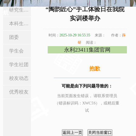
当前位置:
首页
>
在校生与校友
>
学生社团
> 正文
“陶韵匠心”手工体验日在我院
研究生工作
航
实训楼举办
本科生工作
时间：
2025-10-29 16:55:35
来源：
作者：
薛
团委
研
阅读：
永利23411集团官网
学生会
学生社团
抱歉
校友动态
可能是由下列问题导致的：
优秀校友
当前页面发生错误， 请联系管理员
（错误标识码：XWC5S），或稍后重
试