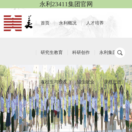
永利23411集团官网
首页
永利概况
人才培养
研究生教育
科研创作
永利集团
在校生与校友
招生就业
课程思政
学生社团
栏目导