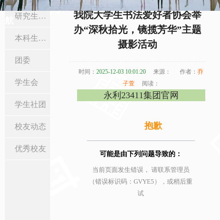
当前位置:
首页
>
在校生与校友
>
学生社团
> 正文
我院大学生书法爱好者协会举
研究生工作
航
办“深秋拾光，镜揽芳华”主题
本科生工作
摄影活动
团委
时间：
2025-12-03 10:01:20
来源：
作者：
乔
学生会
子萱
阅读：
永利23411集团官网
学生社团
抱歉
校友动态
优秀校友
可能是由下列问题导致的：
当前页面发生错误， 请联系管理员
（错误标识码：GVYE5），或稍后重
试