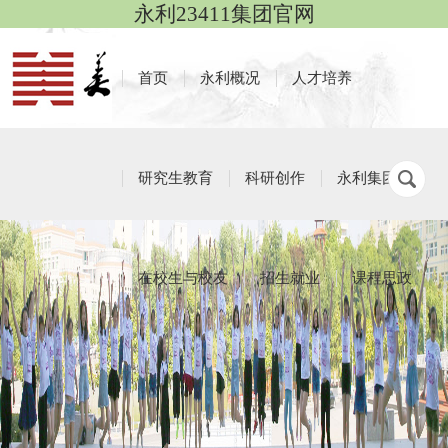
永利23411集团官网
首页
永利概况
人才培养
研究生教育
科研创作
永利集团
在校生与校友
招生就业
课程思政
学生社团
栏目导