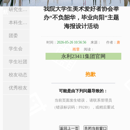
当前位置:
首页
>
在校生与校友
>
学生社团
> 正文
我院大学生美术爱好者协会举
研究生工作
航
办“不负韶华，毕业向阳”主题
本科生工作
海报设计活动
团委
时间：
2026-05-26 10:56:56
来源：
作者：
唐
学生会
雨霏
阅读：
永利23411集团官网
学生社团
抱歉
校友动态
优秀校友
可能是由下列问题导致的：
当前页面发生错误， 请联系管理员
（错误标识码：F92I0），或稍后重试