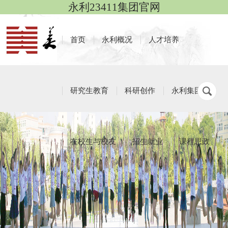
永利23411集团官网
首页
永利概况
人才培养
研究生教育
科研创作
永利集团
在校生与校友
招生就业
课程思政
学生社团
栏目导