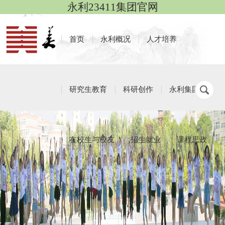
永利23411集团官网
首页
永利概况
人才培养
研究生教育
科研创作
永利集团
在校生与校友
招生就业
课程思政
学生社团
栏目导