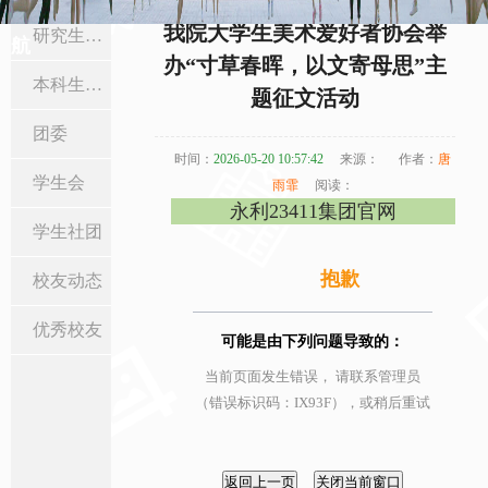
当前位置:
首页
>
在校生与校友
>
学生社团
> 正文
我院大学生美术爱好者协会举
研究生工作
航
办“寸草春晖，以文寄母思”主
本科生工作
题征文活动
团委
时间：
2026-05-20 10:57:42
来源：
作者：
唐
学生会
雨霏
阅读：
永利23411集团官网
学生社团
抱歉
校友动态
优秀校友
可能是由下列问题导致的：
当前页面发生错误， 请联系管理员
（错误标识码：IX93F），或稍后重试