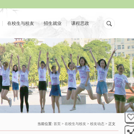
在校生与校友
招生就业
课程思政
当前位置:
首页
>
在校生与校友
>
校友动态
> 正文