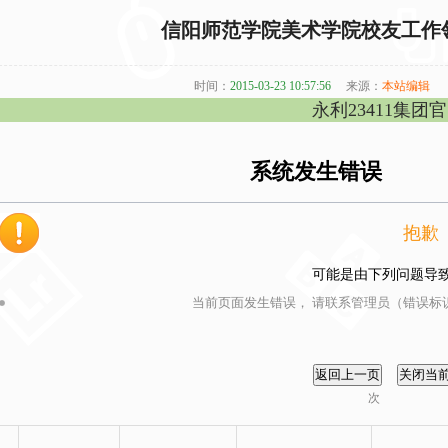
信阳师范学院美术学院校友工作
时间：
2015-03-23 10:57:56
来源：
本站编辑
永利23411集团
系统发生错误
抱歉
可能是由下列问题导
当前页面发生错误， 请联系管理员（错误标识
次