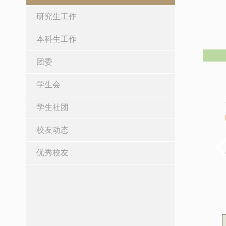
研究生工作
本科生工作
团委
学生会
学生社团
校友动态
优秀校友