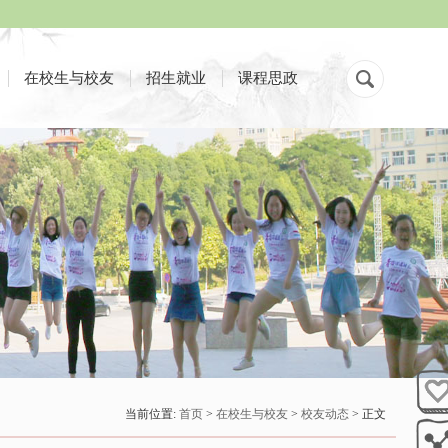
在校生与校友
招生就业
课程思政
当前位置:
首页
>
在校生与校友
>
校友动态
> 正文