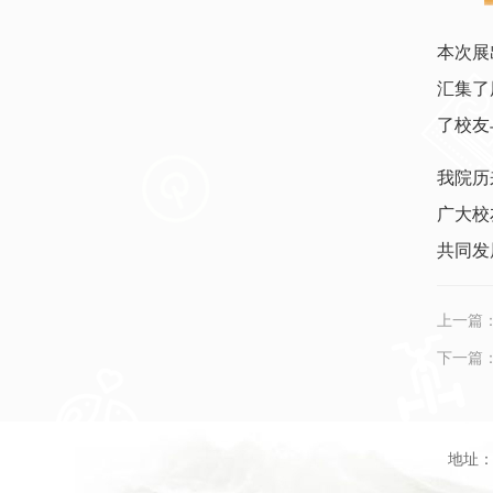
本次展
汇集了
了校友
我院历
广大校
共同发
上一篇
下一篇
地址：