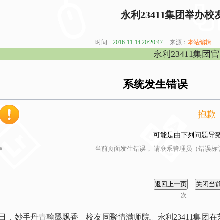
永利23411集团举办
时间：
2016-11-14 20:20:47
来源：
本站编辑
永利23411集团
系统发生错误
抱歉
可能是由下列问题导
当前页面发生错误， 请联系管理员（错误标识
次
14日，妙手丹青翰墨飘香，校友同聚情满师院。永利23411集