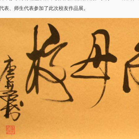
代表、师生代表参加了此次校友作品展。