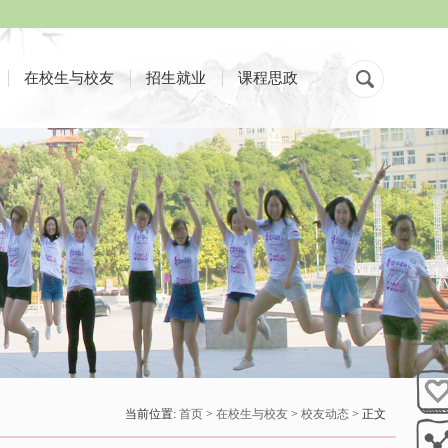
在校生与校友
招生就业
课程思政
当前位置:
首页
>
在校生与校友
>
校友动态
> 正文