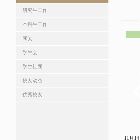
研究生工作
本科生工作
团委
学生会
学生社团
校友动态
优秀校友
11月