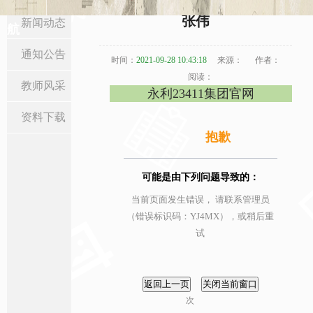
当前位置:
首页
>
新闻通知
>
教师风采
> 正文
张伟
新闻动态
航
通知公告
时间：
2021-09-28 10:43:18
来源：
作者：
阅读：
教师风采
永利23411集团官网
资料下载
抱歉
可能是由下列问题导致的：
当前页面发生错误， 请联系管理员
（错误标识码：YJ4MX），或稍后重
试
次