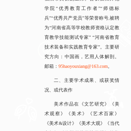
学院“优秀教育工作者”“师德标
兵”“优秀共产党员”等荣誉称号,被聘
为“河南省高等学校教师资格认定教
育教学技能测试专家” “河南省教育
技术装备和实践教育专家”。主要研
究方向：中国画，艺用人体解剖。
邮箱：
95haoyouxiang@163.com
。
二、主要学术成果、或获奖情
况、或代表作
美术作品在《文艺研究》《美
术观察》《美术》《艺术百家》
《美术&设计》《美术大观》《当代