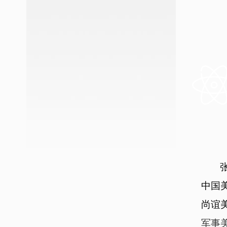
中国
尚谊
军事