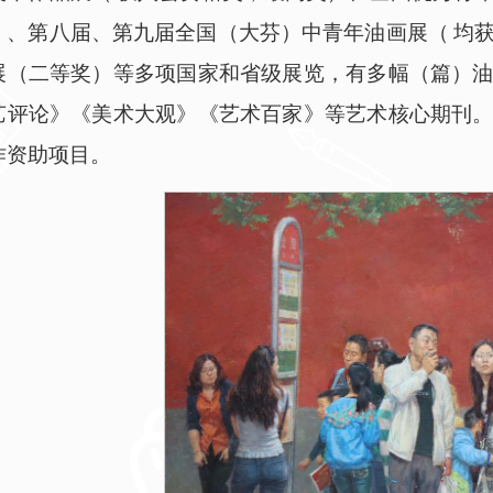
）、第八届、第九届全国（大芬）中青年油画展（
均
展（二等奖）等多项国家和省级展览，有多幅（篇）
艺评论》《美术大观》《艺术百家》等艺术核心期刊
作资助项目。