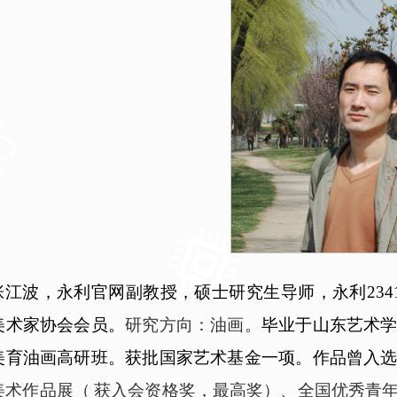
张江波，永利官网副教授，硕士研究生导师，永利234
美术家协会会员。
研究方向：油画。
毕业于山东艺术
美育油画高研班。获批国家艺术基金一项。作品曾入
美术作品展（
获入会资格奖，最高奖）、全国优秀青