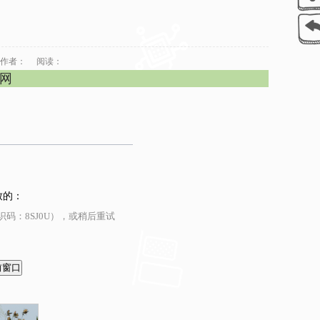
作者：
阅读：
官网
致的：
码：8SJ0U），或稍后重试