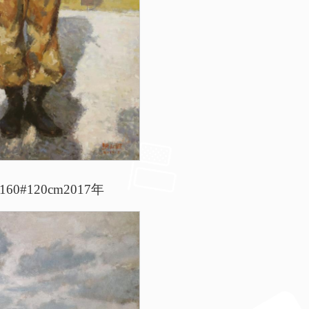
#120cm2017年