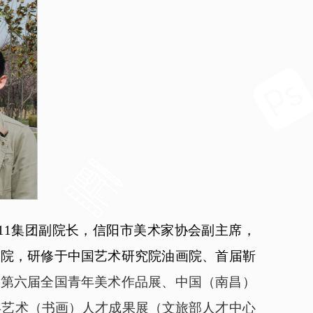
11集团副院长，信阳市美术家协会副主席，
学院，研修于中国艺术研究院油画院、首届靳
选
第六届全国青年美术作品展、中国（南昌）
年艺术（书画）人才成果展（文旅部人才中心