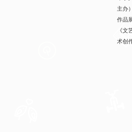
主办
作品
《文
术创