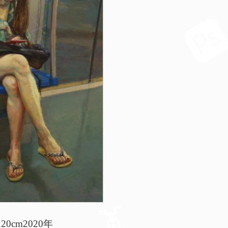
0cm2020年