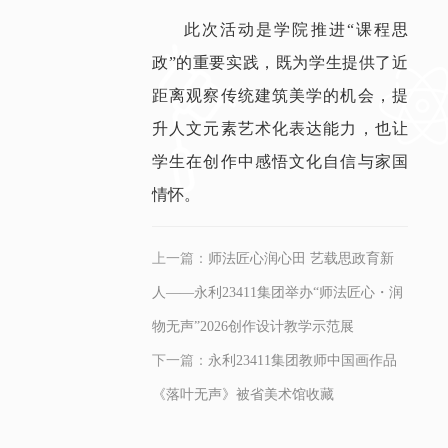
此次活动是学院推进“课程思
政”的重要实践，既为学生提供了近
距离观察传统建筑美学的机会，提
升人文元素艺术化表达能力，也让
学生在创作中感悟文化自信与家国
情怀。
上一篇：
师法匠心润心田 艺载思政育新
人——永利23411集团举办“师法匠心・润
物无声”2026创作设计教学示范展
下一篇：
永利23411集团教师中国画作品
《落叶无声》被省美术馆收藏