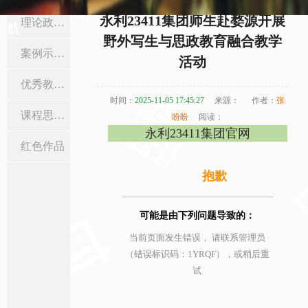
当前位置:
首页
>
课程思政
>
课程思政活动
> 正文
永利23411集团师生赴婺源开展
理论政策学习
航
野外写生与思政教育融合教学
案例示范课
活动
优秀教学设计
时间：
2025-11-05 17:45:27
来源：
作者：
张
课程思政活动
盼盼
阅读：
永利23411集团官网
红色作品
抱歉
可能是由下列问题导致的：
当前页面发生错误， 请联系管理员
（错误标识码：1YRQF），或稍后重
试