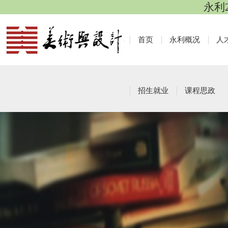
永利
首页
永利概况
人
招生就业
课程思政
课程思政活动
栏目导航