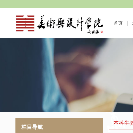
首页
本科生
栏目导航