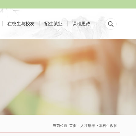
在校生与校友
招生就业
课程思政
当前位置:
首页
>
人才培养
>
本科生教育