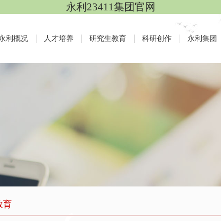
永利23411集团官网
永利概况
人才培养
研究生教育
科研创作
永利集团
教育