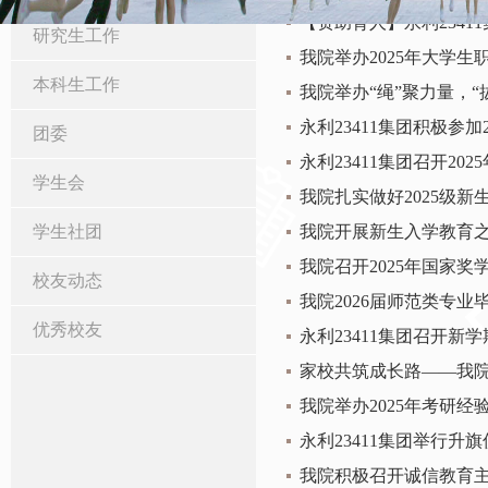
【资助育人】永利2341
研究生工作
我院举办2025年大学
本科生工作
我院举办“绳”聚力量，
永利23411集团积极参加
团委
永利23411集团召开20
学生会
我院扎实做好2025级
学生社团
我院开展新生入学教育
我院召开2025年国家奖
校友动态
我院2026届师范类专
优秀校友
永利23411集团召开新
家校共筑成长路——我
我院举办2025年考研经
永利23411集团举行升
我院积极召开诚信教育