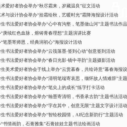
美术爱好者协会举办“秋尽霜来，岁藏温良”征文活动
艺术与设计协会举办“拾霜绘秋，艺暖时光”霜降海报设计活动
学生书法爱好者协会举办“心中有沟壑，笔墨做山河”主题书法作
“庚续红色血脉，熔铸青春理想”主题演讲比赛
“笔墨寄师恩，经典润初心”海报设计活动
生书法爱好者协会举办“云筏落墨·签到心动”创意签到活动
生书法爱好者协会举办“春日光影·镜中寻韵”主题摄影活动
学生美术爱好者协会于线上举办“云赏暮春，共绘诗意”暮春海报
学生书法爱好者协会举办“清明笔端寄哀思，缅怀故人情难辞”主
学生书法爱好者协会举办“笔尖上的成长”练字打卡活动
学生书法爱好者协会举办“翰墨寄清明，书香承古韵”主题书法活
学生书法爱好者协会举办“字在其中，创意无限”主题文字设计活
生书法爱好者协会举办“智绘校园情，AI纪念新韵行”主题活动
办“书情画韵，石膏雅集”石膏娃娃主题书法绘画活动