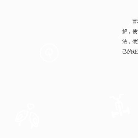
曹
解，使
法，做
己的疑