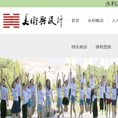
永利
首页
永利概况
人
招生就业
课程思政
研究生工作
栏目导航