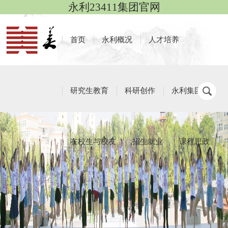
永利23411集团官网
首页
永利概况
人才培养
研究生教育
科研创作
永利集团
在校生与校友
招生就业
课程思政
研究生工作
栏目导