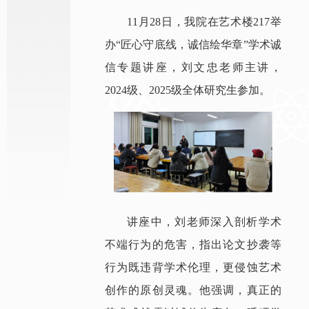
11月28日，我院在艺术楼217举
办“匠心守底线，诚信绘华章”学术诚
信专题讲座，刘文忠老师主讲，
2024级、2025级全体研究生参加。
讲座中，刘老师深入剖析学术
不端行为的危害，指出论文抄袭等
行为既违背学术伦理，更侵蚀艺术
创作的原创灵魂。他强调，真正的