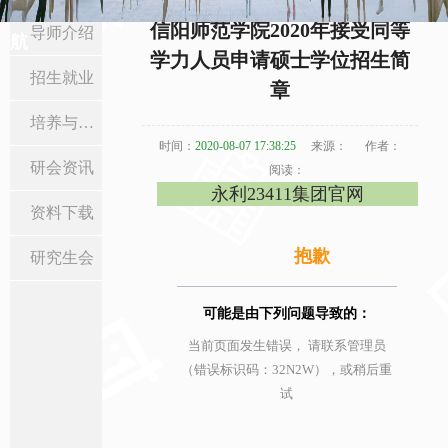
当前位置:
首页
>
研究生教育
>
招生就业
> 正文
信阳师范学院2020年接受同等
导师介绍
航
学力人员申请硕士学位招生简
招生就业
章
培养与学位
时间：
2020-08-07 17:38:25
来源：
作者：
研会资讯
阅读：
永利23411集团官网
资料下载
抱歉
研究生会
可能是由下列问题导致的：
当前页面发生错误， 请联系管理员
（错误标识码：32N2W），或稍后重
试