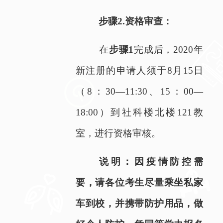
步骤
2.
资格审查：
在
步骤
1
完成后，
2020
年
新注册的申请人须于
8
月
15
日
（
8
：
30
—
11:30
、
15
：
00
—
18:00
）到社科楼北楼
121
教
室，进行资格审核。
说明：因疫情防
控需
要，请各位考生尽量乘坐私家
车到校，并携带防护用品，做