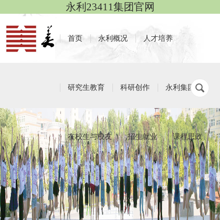
永利23411集团官网
首页
永利概况
人才培养
研究生教育
科研创作
永利集团
在校生与校友
招生就业
课程思政
招生就业
栏目导