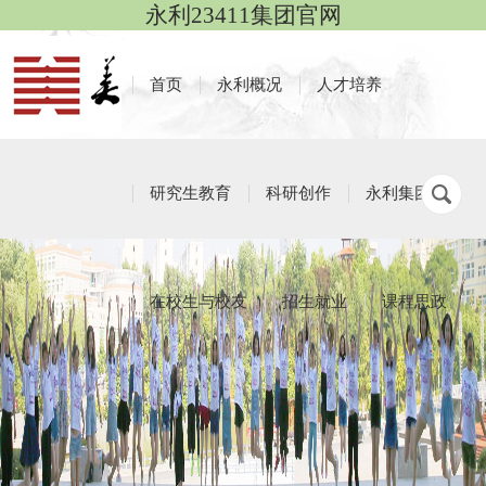
永利23411集团官网
首页
永利概况
人才培养
研究生教育
科研创作
永利集团
在校生与校友
招生就业
课程思政
招生就业
栏目导