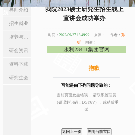
当前位置:
首页
>
研究生教育
>
招生就业
> 正文
我院2023硕士研究生招生线上
导师介绍
航
宣讲会成功举办
招生就业
时间：
2022-09-27 18:49:22
来源：
作者：
孙
培养与学位
昕
阅读：
永利23411集团官网
研会资讯
资料下载
抱歉
研究生会
可能是由下列问题导致的：
当前页面发生错误， 请联系管理员
（错误标识码：DGY6V），或稍后重
试