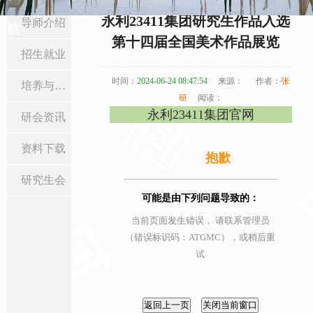
当前位置:
首页
>
研究生教育
>
培养与学位
> 正文
永利23411集团研究生作品入选
导师介绍
航
第十四届全国美术作品展览
招生就业
时间：
2024-06-24 08:47:54
来源：
作者：
张
培养与学位
研
阅读：
永利23411集团官网
研会资讯
资料下载
抱歉
研究生会
可能是由下列问题导致的：
当前页面发生错误， 请联系管理员
（错误标识码：ATGMC），或稍后重
试