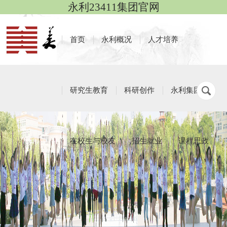
永利23411集团官网
首页
永利概况
人才培养
研究生教育
科研创作
永利集团
在校生与校友
招生就业
课程思政
资料下载
栏目导