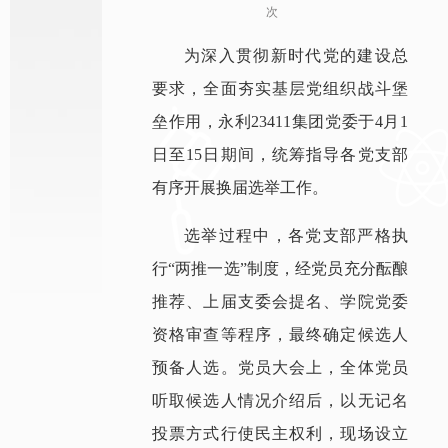
次
为深入贯彻新时代党的建设总
要求，全面夯实基层党组织战斗堡
垒作用，永利23411集团党委于4月1
日至15日期间，统筹指导各党支部
有序开展换届选举工作。
选举过程中，各党支部严格执
行“两推一选”制度，经党员充分酝酿
推荐、上届支委会提名、学院党委
资格审查等程序，最终确定候选人
预备人选。党员大会上，全体党员
听取候选人情况介绍后，以无记名
投票方式行使民主权利，现场设立