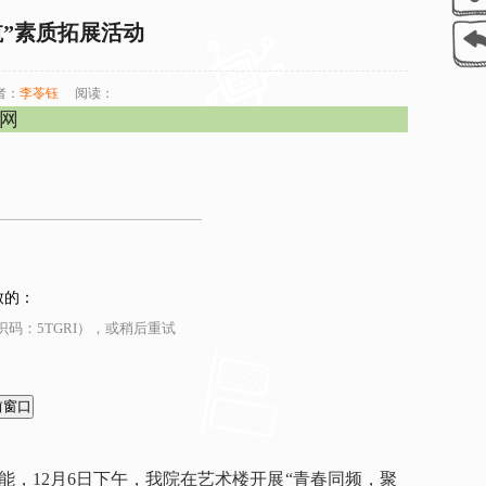
”素质拓展活动
者：
李苓钰
阅读：
官网
致的：
码：5TGRI），或稍后重试
，12月6日下午，我院在艺术楼开展“青春同频，聚