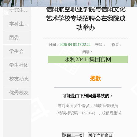
当前位置:
首页
>
在校生与校友
>
本科生工作
> 正文
信阳航空职业学院与信阳文化
研究生工作
航
艺术学校专场招聘会在我院成
本科生工作
功举办
团委
时间：
2026-04-03 17:22:22
来源：
作者：
学生会
阅读：
永利23411集团官网
学生社团
抱歉
校友动态
优秀校友
可能是由下列问题导致的：
当前页面发生错误， 请联系管理员
（错误标识码：L98H4），或稍后重试