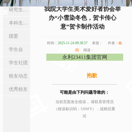
当前位置:
首页
>
在校生与校友
>
学生社团
> 正文
我院大学生美术爱好者协会举
研究生工作
航
办“小雪染冬色，贺卡传心
本科生工作
意”贺卡制作活动
团委
时间：
2025-11-24 09:38:57
来源：
作者：
杨
学生会
阳
阅读：
永利23411集团官网
学生社团
抱歉
校友动态
优秀校友
可能是由下列问题导致的：
当前页面发生错误， 请联系管理员
（错误标识码：U09FY），或稍后重
试