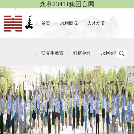
永利23411集团官网
首页
永利概况
人才培养
研究生教育
科研创作
永利集团
在校生与校友
招生就业
课程思政
学生社团
栏目导