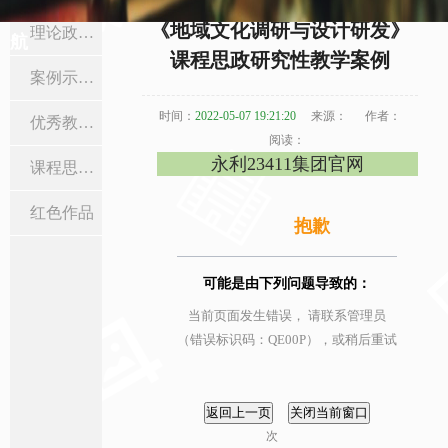
当前位置:
首页
>
课程思政
>
优秀教学设计
> 正文
《地域文化调研与设计研发》
理论政策学习
航
课程思政研究性教学案例
案例示范课
时间：
2022-05-07 19:21:20
来源：
作者：
优秀教学设计
阅读：
永利23411集团官网
课程思政活动
红色作品
抱歉
可能是由下列问题导致的：
当前页面发生错误， 请联系管理员
（错误标识码：QE00P），或稍后重试
次