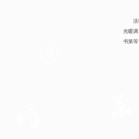
活
光暖调
书第等