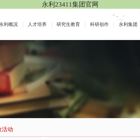
永利23411集团官网
永利概况
人才培养
研究生教育
科研创作
永利集团
政活动