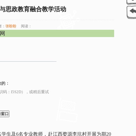
生与思政教育融合教学活动
者：
张盼盼
阅读：
官网
致的：
码：I5S2D），或稍后重试
00余名学生及6名专业教师，赴江西婺源李坑村开展为期20