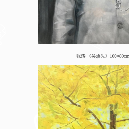
张涛 《吴焕先》100×80cm