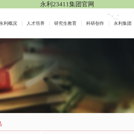
永利23411集团官网
永利概况
人才培养
研究生教育
科研创作
永利集团
品