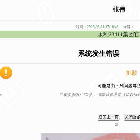
张伟
时间：
2022-06-21 17:16:43
来源：
永利23411集团
系统发生错误
抱歉
可能是由下列问题导
当前页面发生错误， 请联系管理员（错误标识
次