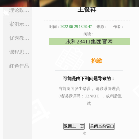
当前位置:
首页
>
课程思政
>
红色作品
> 正文
王俊祥
理论政策学习
航
案例示范课
时间：
2022-06-29 18:29:47
来源：
作者：
阅读：
优秀教学设计
永利23411集团官网
课程思政活动
抱歉
红色作品
可能是由下列问题导致的：
当前页面发生错误， 请联系管理员
（错误标识码：U2NKH），或稍后重
试
次