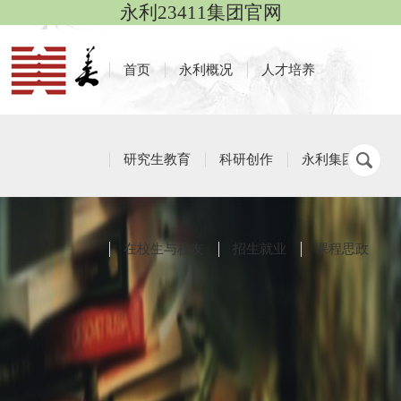
永利23411集团官网
首页
永利概况
人才培养
研究生教育
科研创作
永利集团
在校生与校友
招生就业
课程思政
红色作品
栏目导