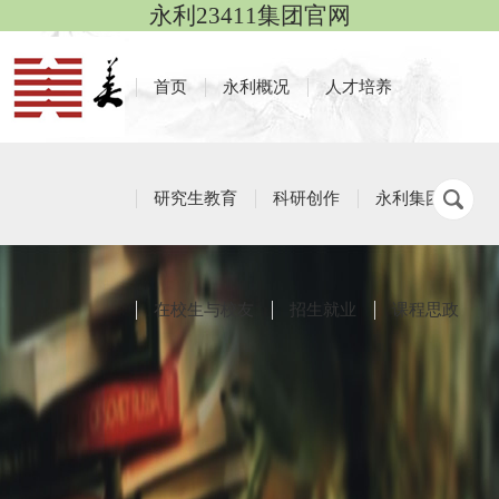
永利23411集团官网
首页
永利概况
人才培养
研究生教育
科研创作
永利集团
在校生与校友
招生就业
课程思政
红色作品
栏目导