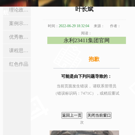
当前位置:
首页
>
课程思政
>
红色作品
> 正文
叶长斌
理论政策学习
航
案例示范课
时间：
2022-06-29 18:32:04
来源：
作者：
阅读：
优秀教学设计
永利23411集团官网
课程思政活动
抱歉
红色作品
可能是由下列问题导致的：
当前页面发生错误， 请联系管理员
（错误标识码：7471C），或稍后重试
次