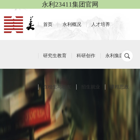
永利23411集团官网
首页
永利概况
人才培养
研究生教育
科研创作
永利集团
在校生与校友
招生就业
课程思政
红色作品
栏目导