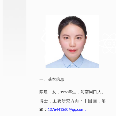
一
、
基本信息
陈晨
，
女
，
年生
，
河南周口人
。
1992
博士
，
主要研究方向
：
中国画
，
邮
箱
：
。
1376441360@
qq.com