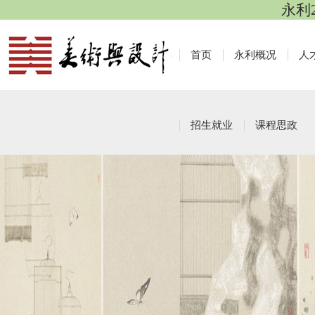
永利
首页
永利概况
人
招生就业
课程思政
教师风采
栏目导航