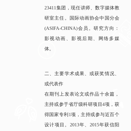
23411集团，现任讲师、数字媒体教
研室主任
。国际动画协会中国分会
(ASIFA-CHINA)
会员。研究方向：
影视动画、影视后期、网络多媒
体。
二、主要学术成果、或获奖情况、
或代表作
在
期刊上发表论文或作品
十余
篇，
主持或参于省厅级科研项目
4项，获
得国家专利1项，主持或参与近百个
设计项目。2013年
、
2015年
获信阳