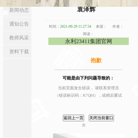
当前位置:
首页
>
新闻通知
>
教师风采
> 正文
袁泽辉
新闻动态
航
通知公告
时间：
2021-09-29 11:27:54
来源：
作者：
阅读：
教师风采
永利23411集团官网
资料下载
抱歉
可能是由下列问题导致的：
当前页面发生错误， 请联系管理员
（错误标识码：K7Q6I），或稍后重试
次