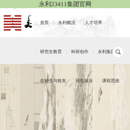
永利23411集团官网
首页
永利概况
人才培养
研究生教育
科研创作
永利集团
在校生与校友
招生就业
课程思政
教师风采
栏目导