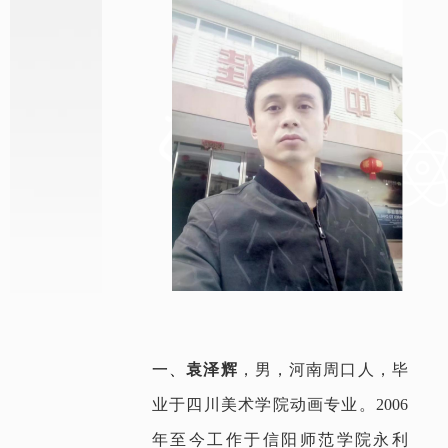
一、
袁泽辉
，
男，河南周口人，毕
业于四川美术学院动画专业。
2006
年至今工作于信阳师范学院永利