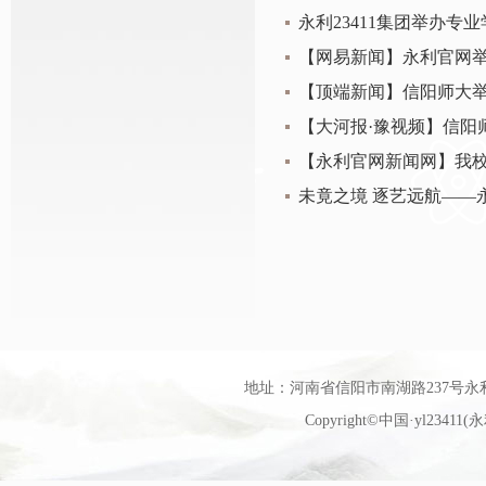
永利23411集团举办
【网易新闻】永利官网
【顶端新闻】信阳师大举
【大河报·豫视频】信阳
【永利官网新闻网】我校
未竟之境 逐艺远航——永
地址：河南省信阳市南湖路237号永利官网艺
Copyright©中国·yl23411