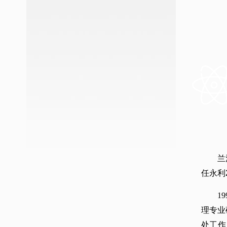
兰
任永利
19
理专业
处工作