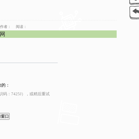
作者：
阅读：
官网
致的：
码：7425J），或稍后重试