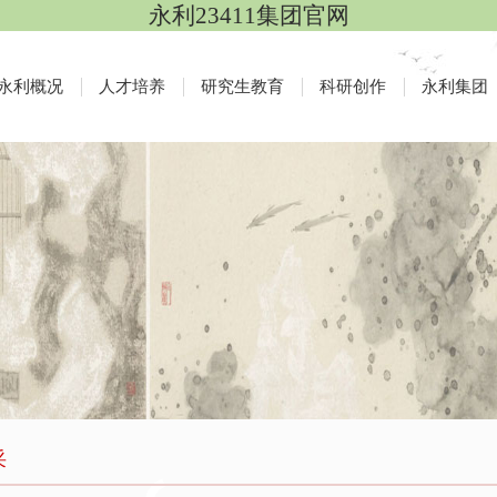
永利23411集团官网
永利概况
人才培养
研究生教育
科研创作
永利集团
采