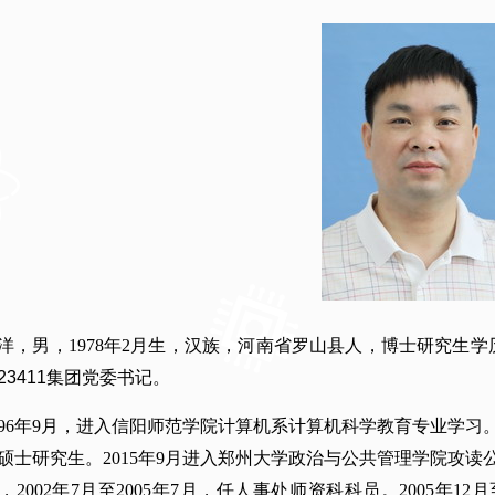
洋，男，
1978
年
2
月生，汉族，河南省罗山县人，博士研究生学
23411集团党委书记。
96
年
9
月，进入信阳师范学院计算机系计算机科学教育专业学习
硕士研究生。
2015
年
9
月进入郑州大学政治与公共管理学院攻读
，
2002
年
7
月至
2005
年
7
月，任人事处师资科科员。
2005
年
12
月