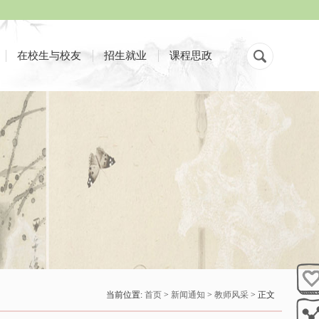
在校生与校友
招生就业
课程思政
当前位置:
首页
>
新闻通知
>
教师风采
> 正文