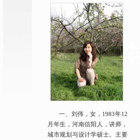
一、刘伟，女，1983年12
月年生，河南信阳人，讲师，
城市规划与设计学硕士。主要